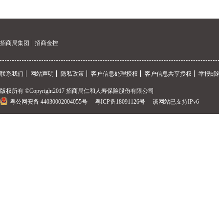
招商局集团
招商金控
联系我们
网站声明
隐私政策
客户信息处理授权
客户信息共享授权
举报邮箱
版权所有 ©Copyright2017 招商局仁和人寿保险股份有限公司
粤公网安备 44030002004055号
粤ICP备18091126号
该网站已支持IPv6